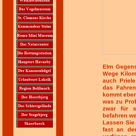
EIm Gegens
Wege Kilome
auch Priel
das Fahren
kommt eben
was zu Pro
zwar für s
befahren we
Lassen Sie
fast an de